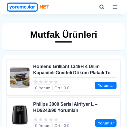
Skip
to
content
Mutfak Ürünleri
Homend Grilliant 1349H 4 Dilim
Kapasiteli Gövdeli Döküm Plakalı Tost
ve Izgara Makinesi Inox 2000W
Yorumları
Yorumlar
0
0.0
Philips 3000 Serisi Airfryer L –
HD9243/90 Yorumları
Yorumlar
0
0.0