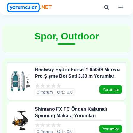
Skip
to
content
Spor, Outdoor
Bestway Hydro-Force™ 65049 Mirovia
Pro Şişme Bot Seti 3,30 m Yorumları
Yorumlar
0
0.0
Shimano FX FC Önden Kalamalı
Spinning Makara Yorumları
Yorumlar
0
0.0