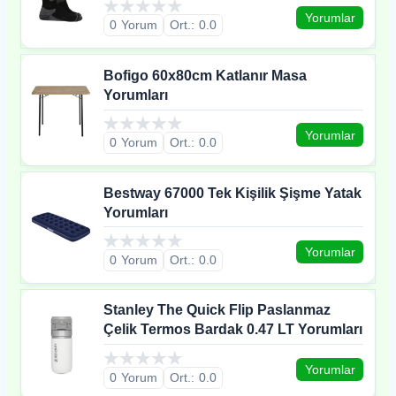
Yorumlar
0
0.0
Bofigo 60x80cm Katlanır Masa
Yorumları
Yorumlar
0
0.0
Bestway 67000 Tek Kişilik Şişme Yatak
Yorumları
Yorumlar
0
0.0
Stanley The Quick Flip Paslanmaz
Çelik Termos Bardak 0.47 LT Yorumları
Yorumlar
0
0.0