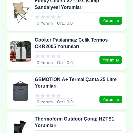
Funky Chairs V2 Lüks Kamp
Sandalyesi Yorumları
Yorumlar
0
0.0
Cooker Paslanmaz Çelik Termos
CKR2005 Yorumları
Yorumlar
0
0.0
GBMOTİON A+ Termal Çanta 25 Litre
Yorumları
Yorumlar
0
0.0
Thermoform Outdoor Çorap HZTS1
Yorumları