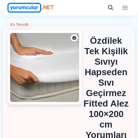
Skip
to
content
Ev Tekstili
Özdilek
Tek Kişilik
Sıvıyı
Hapseden
Sıvı
Geçirmez
Fitted Alez
100×200
cm
Yorumları