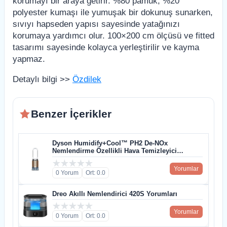
korumayı bir araya getirir. %80 pamuk, %20
polyester kumaşı ile yumuşak bir dokunuş sunarken,
sıvıyı hapseden yapısı sayesinde yatağınızı
korumaya yardımcı olur. 100×200 cm ölçüsü ve fitted
tasarımı sayesinde kolayca yerleştirilir ve kayma
yapmaz.
Detaylı bilgi >>
Özdilek
Benzer İçerikler
Dyson Humidify+Cool™ PH2 De-NOx
Nemlendirme Özellikli Hava Temizleyici
Yorumları
Yorumlar
0 Yorum
Ort: 0.0
Dreo Akıllı Nemlendirici 420S Yorumları
Yorumlar
0 Yorum
Ort: 0.0